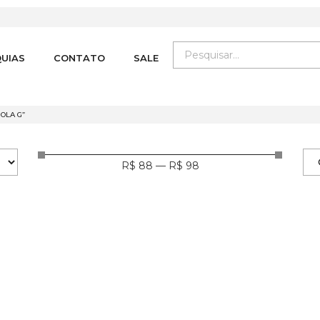
UIAS
CONTATO
SALE
OLA G”
R$
88
—
R$
98