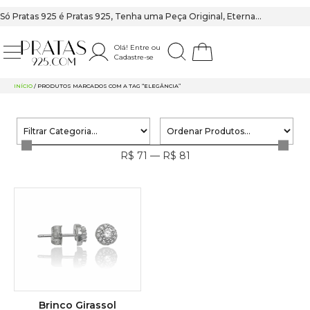
Só Pratas 925 é Pratas 925, Tenha uma Peça Original, Eterna…
Olá! Entre ou
Cadastre-se
PRATAS 925
INÍCIO
/ PRODUTOS MARCADOS COM A TAG “ELEGÂNCIA”
R$
71
—
R$
81
Brinco Girassol