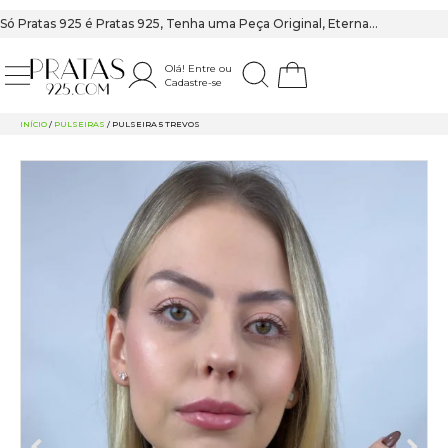
Só Pratas 925 é Pratas 925, Tenha uma Peça Original, Eterna…
Olá! Entre ou
Cadastre-se
PRATAS 925
INÍCIO
/
PULSEIRAS
/ PULSEIRA 5 TREVOS