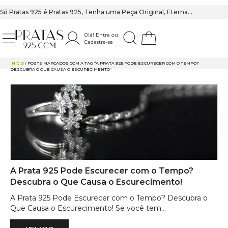
Só Pratas 925 é Pratas 925, Tenha uma Peça Original, Eterna…
Olá! Entre ou
Cadastre-se
PRATAS 925
INÍCIO
/ POSTS MARCADOS COM A TAG “A PRATA 925 PODE ESCURECER COM O TEMPO?
DESCUBRA O QUE CAUSA O ESCURECIMENTO”
A Prata 925 Pode Escurecer com o Tempo?
Descubra o Que Causa o Escurecimento!
A Prata 925 Pode Escurecer com o Tempo? Descubra o
Que Causa o Escurecimento! Se você tem...