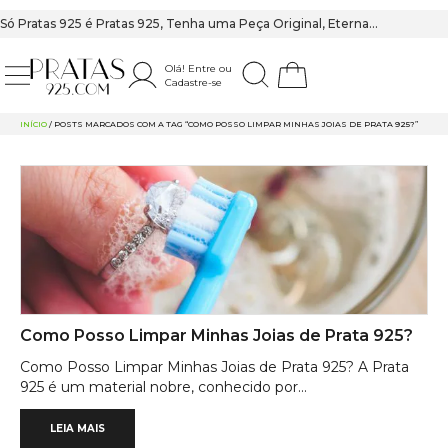
Só Pratas 925 é Pratas 925, Tenha uma Peça Original, Eterna…
Olá! Entre ou
Cadastre-se
PRATAS 925
INÍCIO
/ POSTS MARCADOS COM A TAG “COMO POSSO LIMPAR MINHAS JOIAS DE PRATA 925?”
Como Posso Limpar Minhas Joias de Prata 925?
Como Posso Limpar Minhas Joias de Prata 925? A Prata
925 é um material nobre, conhecido por...
LEIA MAIS