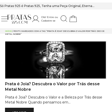
Só Pratas 925 é Pratas 925, Tenha uma Peça Original, Eterna…
Olá! Entre ou
Cadastre-se
PRATAS 925
INÍCIO
/ POSTS MARCADOS COM A TAG “PRATA É JOIA? DESCUBRA O VALOR POR TRÁS DESSE
METAL NOBRE”
Prata é Joia? Descubra o Valor por Trás desse
Metal Nobre
Prata é Joia? Descubra o Valor e a Beleza por Trás desse
Metal Nobre Quando pensamos em...