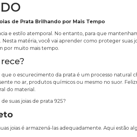
NDO
oias de Prata Brilhando por Mais Tempo
ncia e estilo atemporal. No entanto, para que mantenham 
 Nesta matéria, você vai aprender como proteger suas j
m por muito mais tempo.
urece?
r que o escurecimento da prata é um processo natural 
ente no ar, produtos químicos ou mesmo no suor. Felizm
al do material.
de suas joias de prata 925?
eto
suas joias é armazená-las adequadamente. Aqui estão al