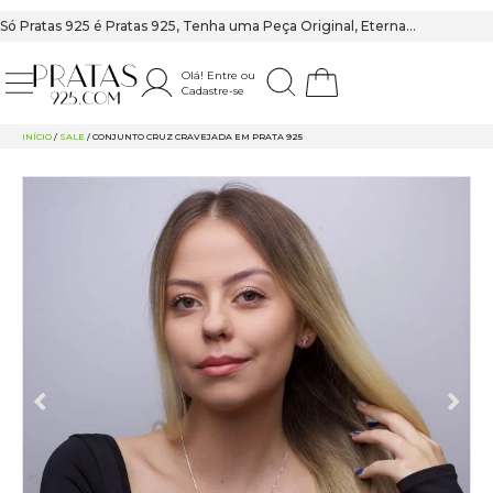
Só Pratas 925 é Pratas 925, Tenha uma Peça Original, Eterna…
Olá! Entre ou
Cadastre-se
PRATAS 925
INÍCIO
/
SALE
/ CONJUNTO CRUZ CRAVEJADA EM PRATA 925